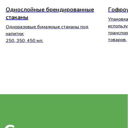
я согласен с
политикой конфиденциальности
Однослойные брендированные
Гофро
я принимаю
соглашение на обработку
стаканы
Упаковка
персональных данных
использу
Одноразовые бумажные стаканы под
транспор
напитки:
Отправить
товаров.
250, 350, 450 мл.
Адрес
г. Биробиджан, ул. Косникова 48,
Еврейская Автономная область
Номер телефона
+7 (924) 747-07-44
Электронная почта
info@tokra.pro