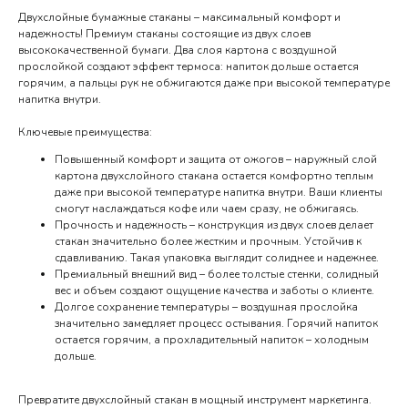
Двухслойные бумажные стаканы – максимальный комфорт и
надежность! Премиум стаканы состоящие из двух слоев
высококачественной бумаги. Два слоя картона с воздушной
прослойкой создают эффект термоса: напиток дольше остается
горячим, а пальцы рук не обжигаются даже при высокой температуре
напитка внутри.
Ключевые преимущества:
Повышенный комфорт и защита от ожогов – наружный слой
картона двухслойного стакана остается комфортно теплым
даже при высокой температуре напитка внутри. Ваши клиенты
смогут наслаждаться кофе или чаем сразу, не обжигаясь.
Прочность и надежность – конструкция из двух слоев делает
стакан значительно более жестким и прочным. Устойчив к
сдавливанию. Такая упаковка выглядит солиднее и надежнее.
Премиальный внешний вид – более толстые стенки, солидный
вес и объем создают ощущение качества и заботы о клиенте.
Долгое сохранение температуры – воздушная прослойка
значительно замедляет процесс остывания. Горячий напиток
остается горячим, а прохладительный напиток – холодным
дольше.
Превратите двухслойный стакан в мощный инструмент маркетинга.