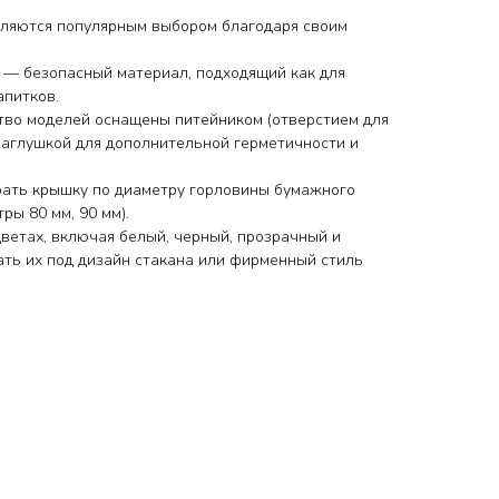
вляются популярным выбором благодаря своим
 — безопасный материал, подходящий как для
апитков.
тво моделей оснащены питейником (отверстием для
 заглушкой для дополнительной герметичности и
рать крышку по диаметру горловины бумажного
ры 80 мм, 90 мм).
ветах, включая белый, черный, прозрачный и
ать их под дизайн стакана или фирменный стиль