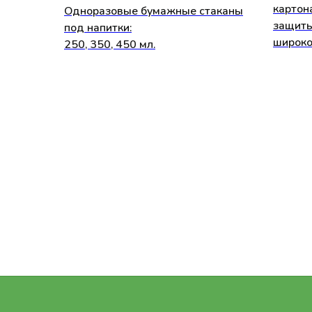
картон
Одноразовые бумажные стаканы
защиты
под напитки:
широко
250, 350, 450 мл.
Свяжитес
с нами