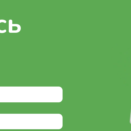
ных данных
Электронная почта
Адрес
info@tokra.pro
г. Би
48, Е
облас