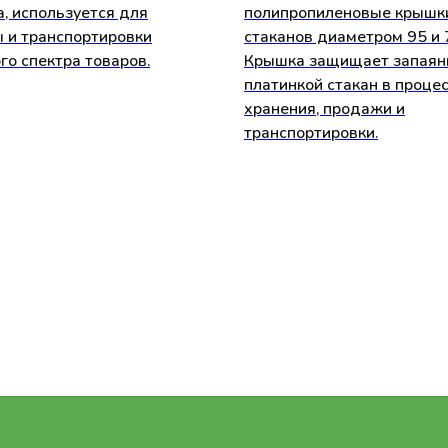
а, используется для
полипропиленовые крышк
 и транспортировки
стаканов диаметром 95 и 
го спектра товаров.
Крышка защищает запая
платинкой стакан в проце
хранения, продажи и
транспортировки.
ь