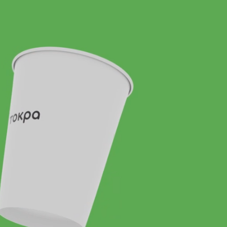
робиджан, ул. Косникова
врейская Автономная
ть